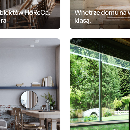
obiektów HoReCa:
Wnętrze domu na wy
era
klasą.