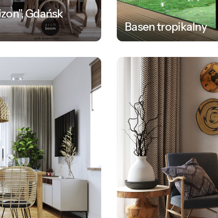
nizon”, Gdańsk
Basen tropikalny