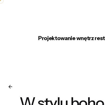
Skip
to
content
Projektowanie wnętrz restau
W stylu boho