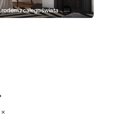
, rodem z całego świata
m