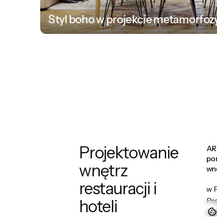
Styl boho w projekcie metamorfoz
1
Projektowanie
AR
po
wnętrz
wn
restauracji i
w P
hoteli
Pro
og