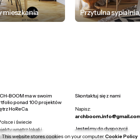
y mieszkania
Przytulna sypialnia
CH-BOOM ma w swoim
Skontaktuj się z nami
rtfolio ponad 100 projektów
ętrz HoReCa.
Napisz:
archboom.info@gmail.co
olsce i świecie
Jesteśmy do dyspozycji
jekty wnętrz lokali i
This website stores cookies on your computer.
Cookie Policy
ródków gastronomicznych,