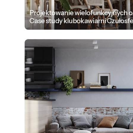
Projektowanie wielofunkcyjnych 
Case study klubokawiarni Czułosf