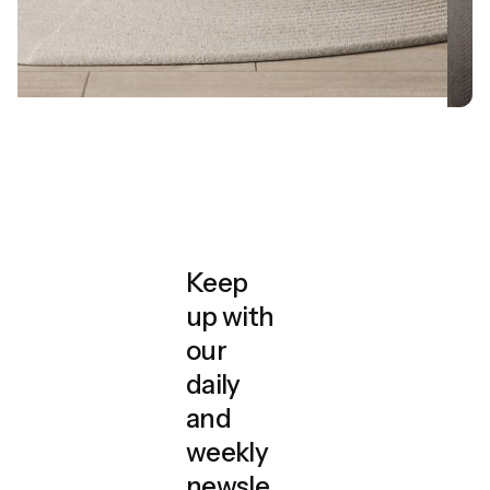
Keep
1
2
3
4
up with
our
daily
Projektowanie wnętrz
and
weekly
restauracji i hoteli
newsle