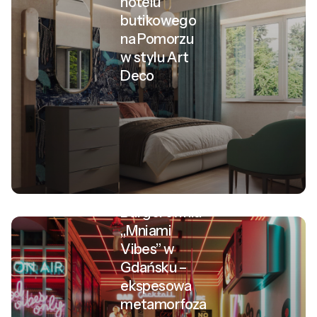
hotelu
butikowego
na Pomorzu
w stylu Art
Deco
Burgerownia
„Mniami
Vibes” w
Gdańsku –
ekspesowa
metamorfoza