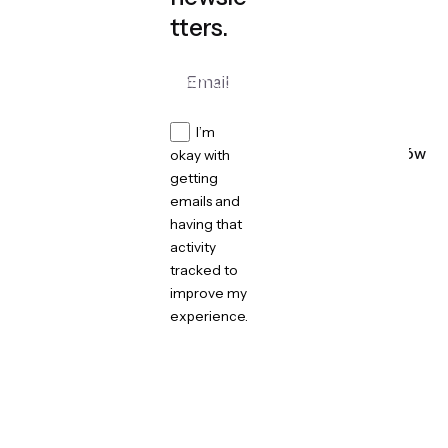
tters.
I’m
ARCH-BOOM ma w swoim portfolio ponad 100 projektów
okay with
wnętrz HoReCa.
getting
emails and
w Polsce i świecie
Projekty wnętrz lokali i ogródków
having that
gastronomicznych, hoteli, pomieszczeń biurowych, SPA,
activity
studia kosmetyczne i innych wnętrz usługowych.
tracked to
improve my
experience.