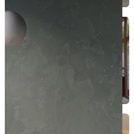
Projekt
kawiarni
CINNAMOON
w Gdańsku