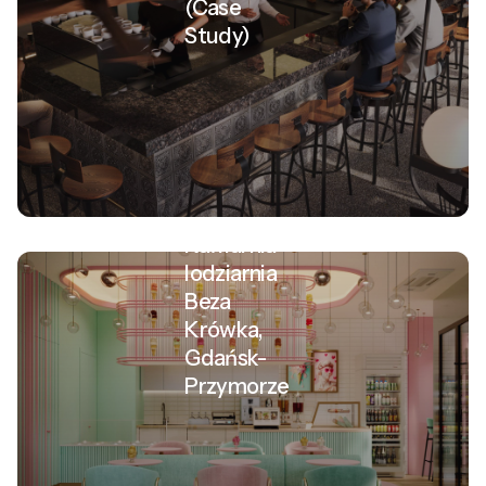
(Case
Study)
Kawiarnia-
lodziarnia
Beza
Krówka,
Gdańsk-
Przymorze