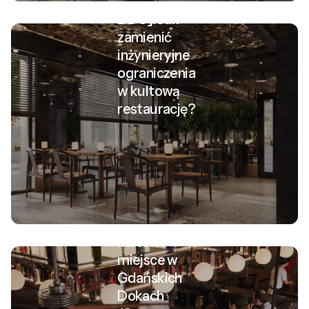
[hotel
LIDO]. Jak
zamienić
inżynieryjne
ograniczenia
w kultową
restaurację?
Projekt
baru „The
Cowboy’s
Bar”: Jak
stworzyć
kultowe
miejsce w
Gdańskich
Dokach