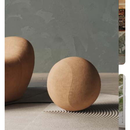
Pizzeria
Truflowa
2.0 w Gdyni
KAWIARNIA
w stylu Art
Déco