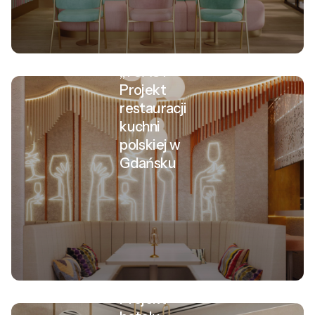
„TOAST” –
Projekt
restauracji
kuchni
polskiej w
Gdańsku
Projekt