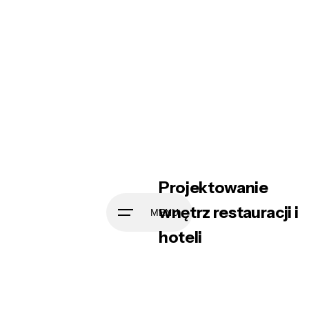
Skip
to
content
Projektowanie
wnętrz restauracji i
MENU
hoteli