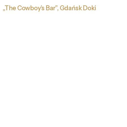
„The Cowboy’s Bar”, Gdańsk Doki