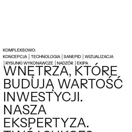
KOMPLEKSOWO:
KONCEPCJA │TECHNOLOGIA │SANEPID │WIZUALIZACJA
│RYSUNKI WYKONAWCZE │NADZÓR │EKIPA
WNĘTRZA, KTÓRE
BUDUJĄ WARTOŚĆ
INWESTYCJI.
NASZA
EKSPERTYZA.