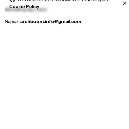
Cookie Policy
Skontaktuj się z nami
Napisz:
archboom.info@gmail.com
Jesteśmy do dyspozycji
pon.-pt. 9:00-16:00
Scroll to top
© 2016-2026
Arch-Boom
. All rights reserved