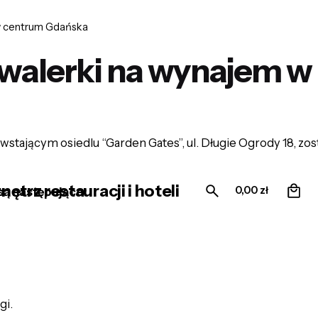
 w centrum Gdańska
awalerki na wynajem 
ającym osiedlu “Garden Gates”, ul. Długie Ogrody 18, zos
0
trz restauracji i hoteli
0,00
zł
są następujące:
gi.