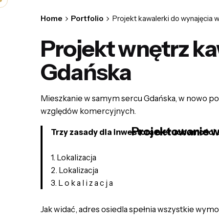
Skip
to
Home
Portfolio
Projekt kawalerki do wynajęcia
content
Projekt wnętrz k
Gdańska
Mieszkanie w samym sercu Gdańska, w nowo powst
względów komercyjnych.
Projektowanie wnę
Trzy zasady dla inwestora nieruchomości 
1. Lokalizacja
2. Lokalizacja
3. L o k a l i z a c j a
Jak widać, adres osiedla spełnia wszystkie wymo