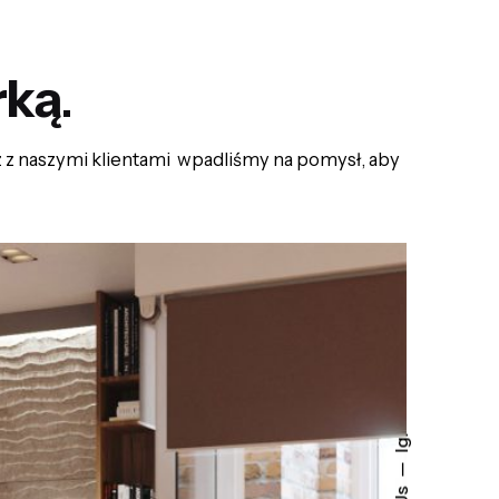
rką
.
z z naszymi klientami wpadliśmy na pomysł, aby
Ig.