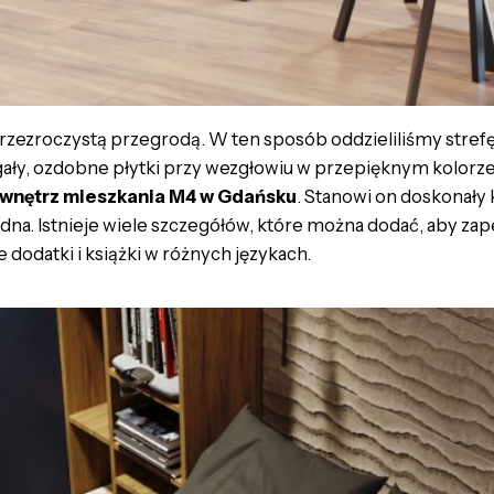
zezroczystą przegrodą. W ten sposób oddzieliliśmy strefę 
gały, ozdobne płytki przy wezgłowiu w przepięknym kolorze, 
 wnętrz mieszkania M4 w Gdańsku
. Stanowi on doskonały
godna. Istnieje wiele szczegółów, które można dodać, aby 
e dodatki i książki w różnych językach.