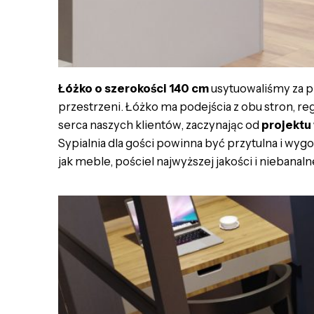
Łóżko o szerokości 140 cm
usytuowaliśmy za pr
przestrzeni. Łóżko ma podejścia z obu stron, re
serca naszych klientów, zaczynając od
projektu
Sypialnia dla gości powinna być przytulna i wy
jak meble, pościel najwyższej jakości i niebanaln