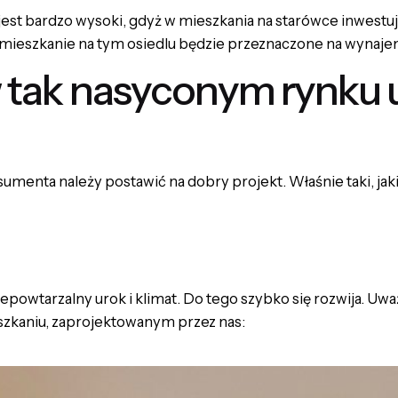
st bardzo wysoki, gdyż w mieszkania na starówce inwestuj
mieszkanie na tym osiedlu będzie przeznaczone na wynaje
 tak nasyconym rynku u
menta należy postawić na dobry projekt. Właśnie taki, jak
iepowtarzalny urok i klimat. Do tego szybko się rozwija. 
szkaniu, zaprojektowanym przez nas: