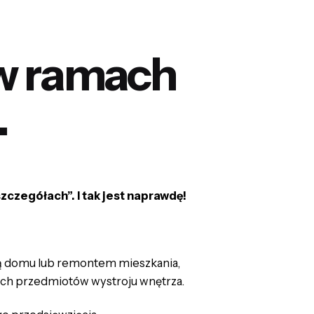
 w ramach
.
zczegółach”. I tak jest naprawdę!
wą domu lub remontem mieszkania,
nych przedmiotów wystroju wnętrza.