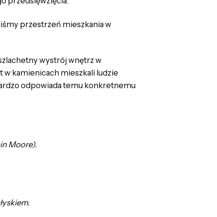
ego przedsięwzięcia.
aliśmy przestrzeń mieszkania w
 szlachetny wystrój wnętrz w
at w kamienicach mieszkali ludzie
ego bardzo odpowiada temu konkretnemu
in Moore).
łyskiem.