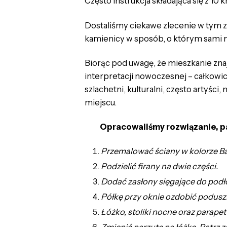
Często instrukcja składająca się z 10 
Dostaliśmy ciekawe zlecenie w tym z
kamienicy w sposób, o którym sami 
Biorąc pod uwagę, że mieszkanie znajd
interpretacji nowoczesnej – całkowici
szlachetni, kulturalni, często artyś
miejscu.
Opracowaliśmy rozwiązanie, p
Przemalować ściany w kolorze Ba
Podzielić firany na dwie części.
Dodać zasłony sięgające do podł
Półkę przy oknie ozdobić poduszk
Łóżko, stoliki nocne oraz parap
Zmienić narzutę na łóżko. Patrz 