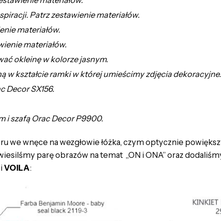
piracji. Patrz zestawienie materiałów.
ienie materiałów.
wienie materiałów.
wać okleinę w kolorze jasnym.
 w kształcie ramki w której umieścimy zdjęcia dekoracyjne.
c Decor SX156.
 i szafą Orac Decor P9900.
u we wnęce na wezgłowie łóżka, czym optycznie powiększyl
zawiesilśmy parę obrazów na temat „ON i ONA” oraz dodaliśmy
 i
VOILA
: