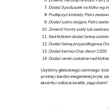
Dodać 5 poduszek na łóżko wg ins
Podłączyć kinkiety. Patrz zestaw
Dodać lustro stojące. Patrz zesta
Zmienić fronty szafy lub zastoso
Nad łóżkiem dodać listwę ozdobną
Dodać listwę przypodłogową Ora
Dodać karnisz Orac decor C220.
Dodać ramki ozdobne nad łóżkiem
Użyliśmy głebokiego ciemnego kolor
prostej i bardzo eleganskiej bryle, 
akcentu i odbicia światła „zajączkami”