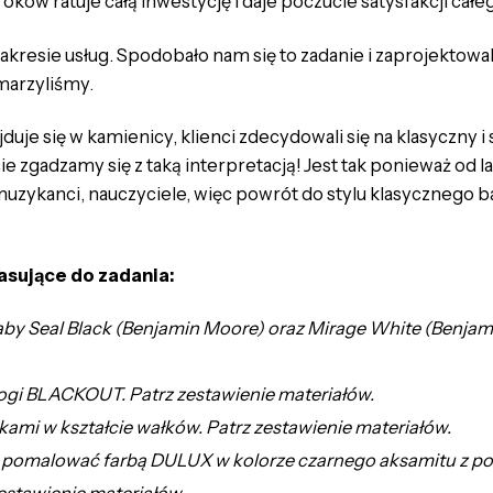
kroków ratuje całą inwestycję i daje poczucie satysfakcji cał
akresie usług. Spodobało nam się to zadanie i zaprojektow
marzyliśmy.
uje się w kamienicy, klienci zdecydowali się na klasyczny i
e zgadzamy się z taką interpretacją! Jest tak ponieważ od l
ci, muzykanci, nauczyciele, więc powrót do stylu klasyczn
asujące do zadania:
by Seal Black (Benjamin Moore) oraz Mirage White (Benjam
ogi BLACKOUT. Patrz zestawienie materiałów.
ami w kształcie wałków. Patrz zestawienie materiałów.
et pomalować farbą DULUX w kolorze czarnego aksamitu z po
zestawienie materiałów.