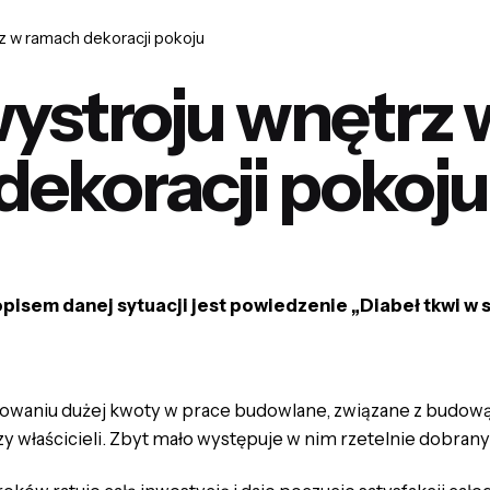
z w ramach dekoracji pokoju
wystroju wnętrz
dekoracji pokoju
isem danej sytuacji jest powiedzenie „Diabeł tkwi w s
stowaniu dużej kwoty w prace budowlane, związane z budo
zy właścicieli. Zbyt mało występuje w nim rzetelnie dobra