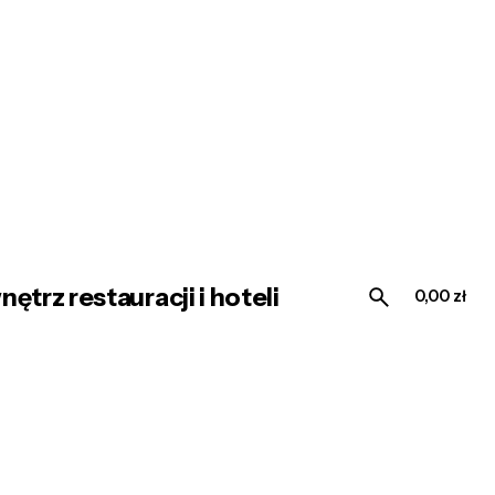
trz restauracji i hoteli
0,00
zł